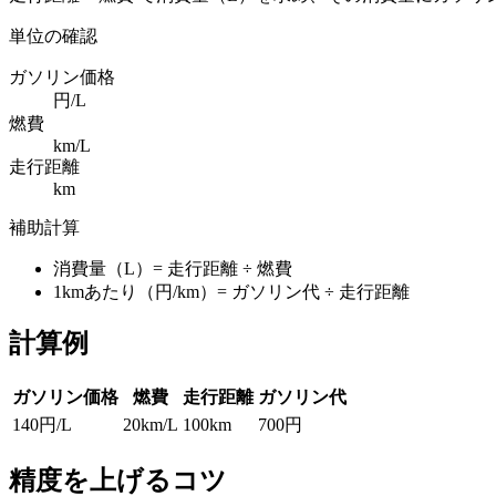
単位の確認
ガソリン価格
円/L
燃費
km/L
走行距離
km
補助計算
消費量（L）= 走行距離 ÷ 燃費
1kmあたり（円/km）= ガソリン代 ÷ 走行距離
計算例
ガソリン価格
燃費
走行距離
ガソリン代
140円/L
20km/L
100km
700円
精度を上げるコツ